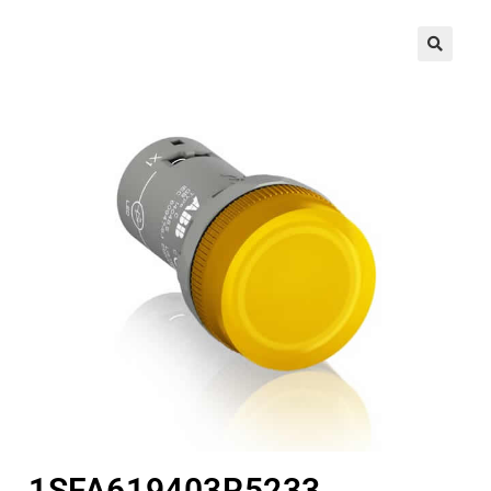
🔍
1SFA619403R5233