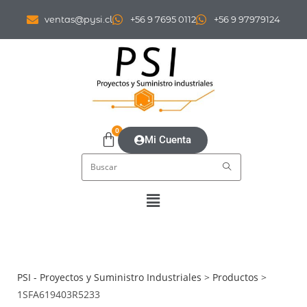
ventas@pysi.cl
+56 9 7695 0112
+56 9 97979124
0
Mi Cuenta
PSI - Proyectos y Suministro Industriales
>
Productos
>
1SFA619403R5233