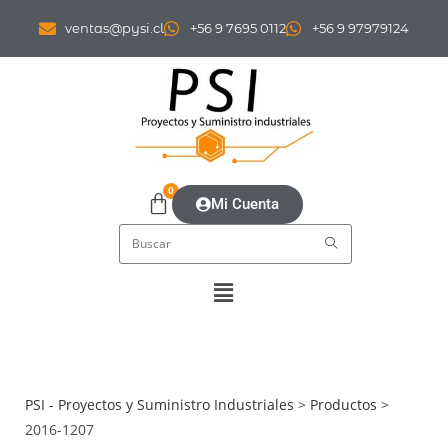
ventas@pysi.cl
+56 9 7695 0112
+56 9 97979124
0
Mi Cuenta
PSI - Proyectos y Suministro Industriales
>
Productos
>
2016-1207