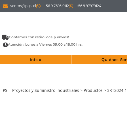
ventas@pysi.cl
+56 9 7695 0112
+56 9 97979124
¡Contamos con retiro local y envíos!
Atención: Lunes a Viernes 09:00 a 18:00 hrs.
Inicio
Quiénes So
PSI - Proyectos y Suministro Industriales
>
Productos
>
3RT2024-