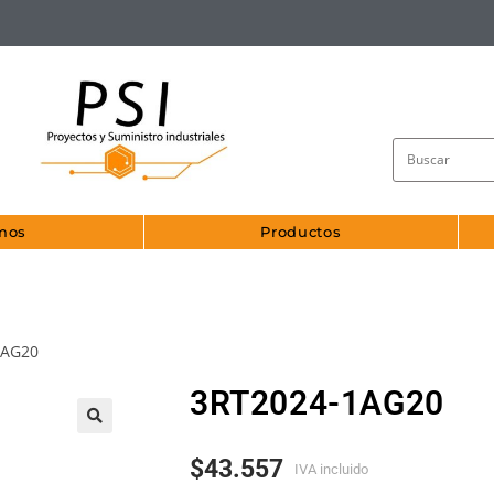
mos
Productos
1AG20
3RT2024-1AG20
🔍
$
43.557
IVA incluido