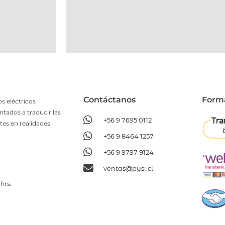
Contáctanos​
Form
s eléctricos
ntados a traducir las
+56 9 7695 0112
tes en realidades
+56 9 8464 1257
+56 9 9797 9124
ventas@pysi.cl
hrs.