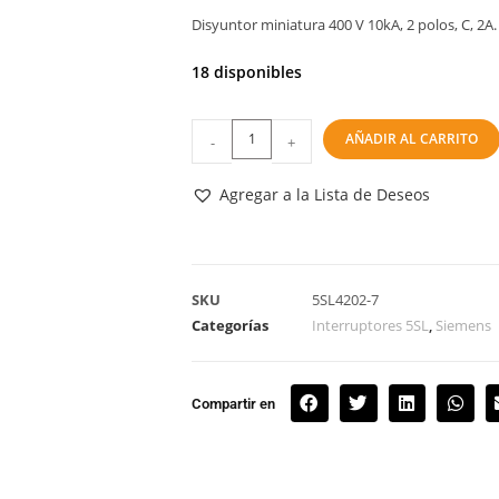
Disyuntor miniatura 400 V 10kA, 2 polos, C, 2A.
18 disponibles
AÑADIR AL CARRITO
-
+
Agregar a la Lista de Deseos
SKU
5SL4202-7
Categorías
Interruptores 5SL
,
Siemens
Compartir en