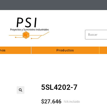
mos
Productos
5SL4202-7
🔍
$
27.646
IVA incluido