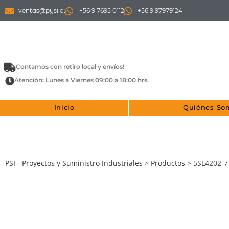
ventas@pysi.cl
+56 9 7695 0112
+56 9 97979124
¡Contamos con retiro local y envíos!
Atención: Lunes a Viernes 09:00 a 18:00 hrs.
Inicio
Quiénes So
PSI - Proyectos y Suministro Industriales
>
Productos
>
5SL4202-7