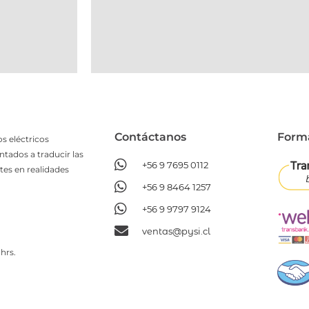
Contáctanos​
Form
s eléctricos
ntados a traducir las
+56 9 7695 0112
tes en realidades
+56 9 8464 1257
+56 9 9797 9124
ventas@pysi.cl
hrs.