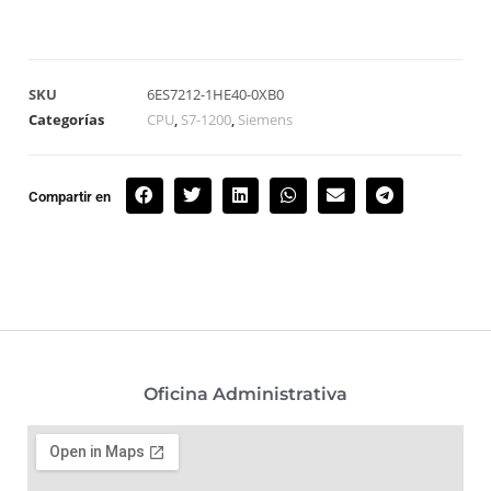
SKU
6ES7212-1HE40-0XB0
Categorías
CPU
,
S7-1200
,
Siemens
Compartir en
Oficina Administrativa