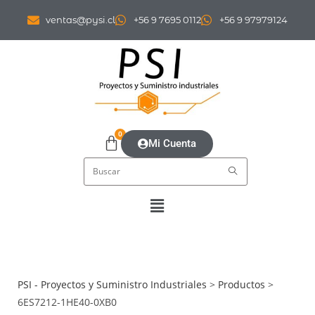
ventas@pysi.cl
+56 9 7695 0112
+56 9 97979124
0
Mi Cuenta
PSI - Proyectos y Suministro Industriales
>
Productos
>
6ES7212-1HE40-0XB0