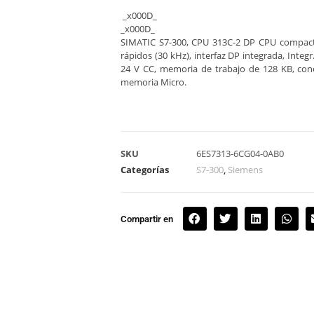
_x000D_
_x000D_
SIMATIC S7-300, CPU 313C-2 DP CPU compact
rápidos (30 kHz), interfaz DP integrada, Integ
24 V CC, memoria de trabajo de 128 KB, conec
memoria Micro.
SKU
6ES7313-6CG04-0AB0
Categorías
S7-300
,
Siemens
Compartir en