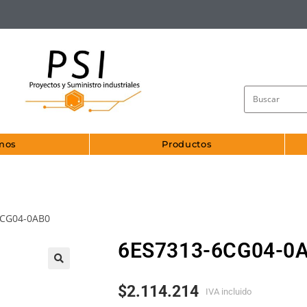
mos
Productos
6CG04-0AB0
6ES7313-6CG04-0
🔍
$
2.114.214
IVA incluido