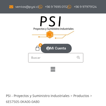
ventas@pysi.cl
+56 9 7695 0112
+56 9 97979124
0
Mi Cuenta
PSI - Proyectos y Suministro Industriales
>
Productos
>
6ES7505-0KA00-0AB0