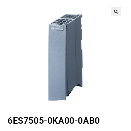
🔍
6ES7505-0KA00-0AB0