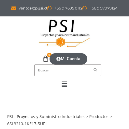
ventas@pysi.cl
+56 9 7695 0112
+56 9 97979124
0
Mi Cuenta
PSI - Proyectos y Suministro Industriales
>
Productos
>
6SL3210-1KE17-5UF1