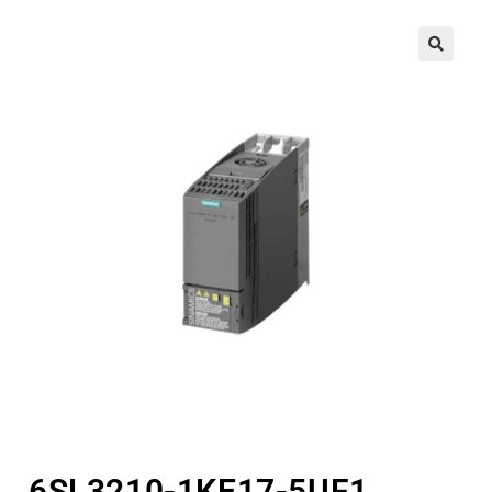
🔍
6SL3210-1KE17-5UF1