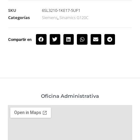
SKU
6SL3210-1KE17-5UF1
Categorías
Siemens
,
Sinamics G120C
Compartir en
Oficina Administrativa