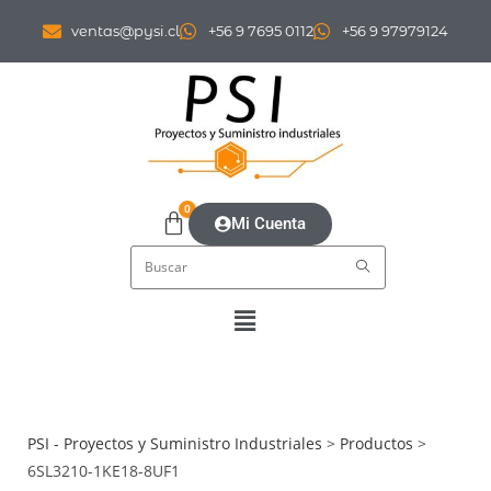
ventas@pysi.cl
+56 9 7695 0112
+56 9 97979124
0
Mi Cuenta
PSI - Proyectos y Suministro Industriales
>
Productos
>
6SL3210-1KE18-8UF1