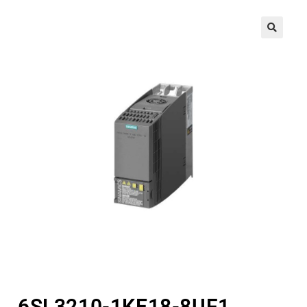
🔍
6SL3210-1KE18-8UF1