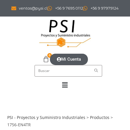
ventas@pysi.cl
+56 9 7695 0112
+56 9 97979124
0
Mi Cuenta
PSI - Proyectos y Suministro Industriales
>
Productos
>
1756-EN4TR