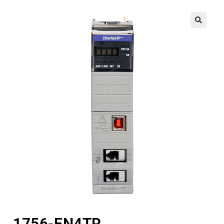
🔍
1756-EN4TR