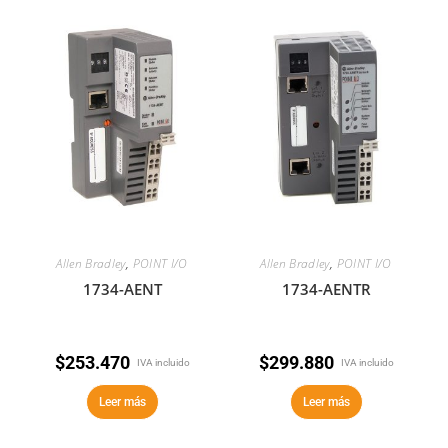
Allen Bradley
,
POINT I/O
Allen Bradley
,
POINT I/O
1734-AENT
1734-AENTR
$
253.470
$
299.880
IVA incluido
IVA incluido
Leer más
Leer más