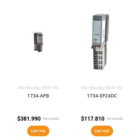
Allen Bradley
,
POINT I/O
Allen Bradley
,
POINT I/O
1734-APB
1734-EP24DC
$
381.990
$
117.810
IVA incluido
IVA incluido
Leer más
Leer más