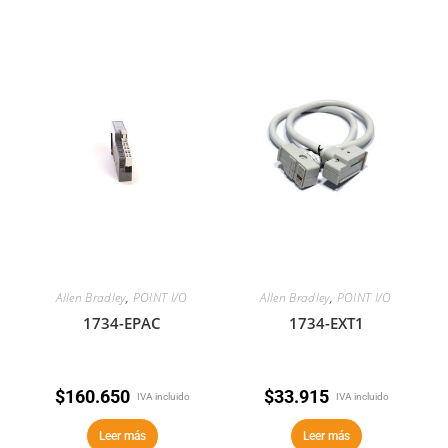
Allen Bradley
,
POINT I/O
Allen Bradley
,
POINT I/O
1734-EPAC
1734-EXT1
$
160.650
$
33.915
IVA incluido
IVA incluido
Leer más
Leer más