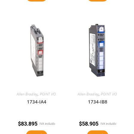
Allen Bradley
,
POINT I/O
Allen Bradley
,
POINT I/O
1734-IA4
1734-IB8
$
83.895
$
58.905
IVA incluido
IVA incluido