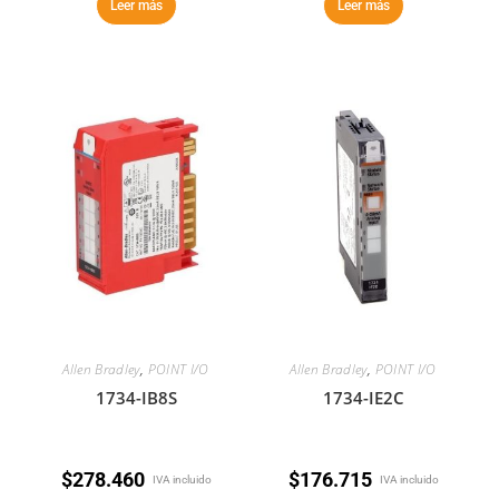
Leer más
Leer más
Allen Bradley
,
POINT I/O
Allen Bradley
,
POINT I/O
1734-IB8S
1734-IE2C
$
278.460
$
176.715
IVA incluido
IVA incluido