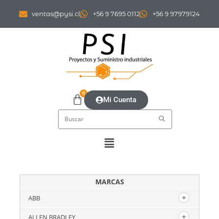
ventas@pysi.cl
+56 9 7695 0112
+56 9 97979124
0
Mi Cuenta
MARCAS
ABB
ALLEN BRADLEY