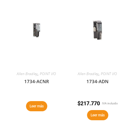
Allen Bradley
,
POINT I/O
Allen Bradley
,
POINT I/O
1734-ACNR
1734-ADN
$
217.770
IVA incluido
Leer más
Leer más