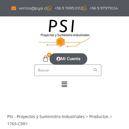
ventas@pysi.cl
+56 9 7695 0112
+56 9 97979124
0
Mi Cuenta
PSI - Proyectos y Suministro Industriales
>
Productos
>
1769-CRR1