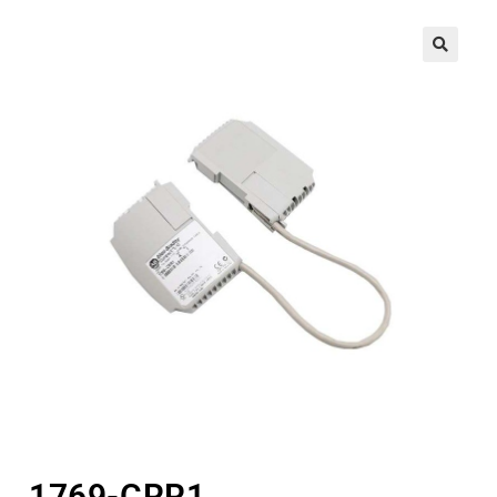
🔍
1769-CRR1