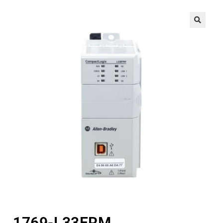
🔍
1769-L33ERM