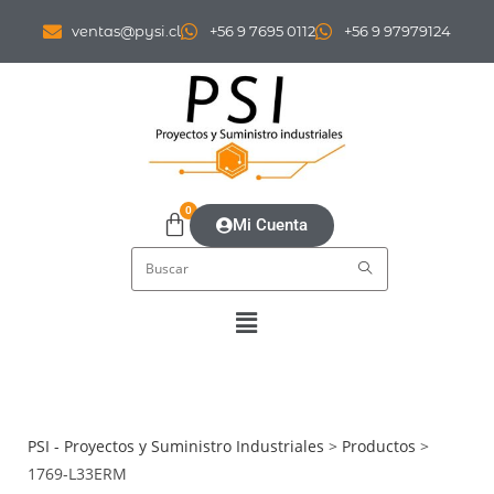
ventas@pysi.cl
+56 9 7695 0112
+56 9 97979124
0
Mi Cuenta
PSI - Proyectos y Suministro Industriales
>
Productos
>
1769-L33ERM