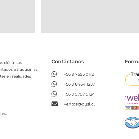
Contáctanos​
Form
s eléctricos
ntados a traducir las
+56 9 7695 0112
tes en realidades
+56 9 8464 1257
+56 9 9797 9124
ventas@pysi.cl
hrs.