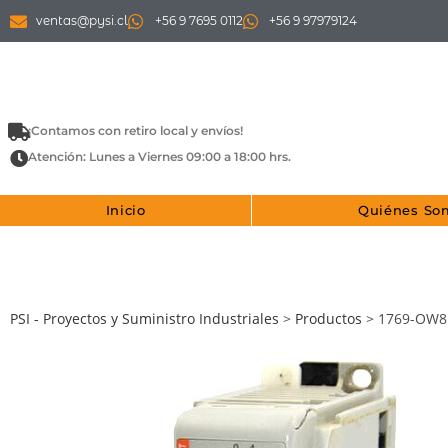
ventas@pysi.cl
+56 9 7695 0112
+56 9 97979124
¡Contamos con retiro local y envíos!
Atención: Lunes a Viernes 09:00 a 18:00 hrs.
Inicio
Quiénes So
PSI - Proyectos y Suministro Industriales
>
Productos
>
1769-OW8