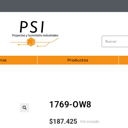
mos
Productos
1769-OW8
🔍
$
187.425
IVA incluido