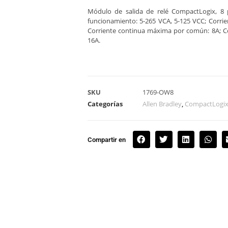
Módulo de salida de relé CompactLogix, 8 
funcionamiento: 5-265 VCA, 5-125 VCC; Corri
Corriente continua máxima por común: 8A; C
16A.
SKU
1769-OW8
Categorías
Allen Bradley
,
CompactLogi
Compartir en