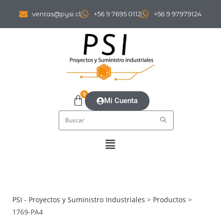
ventas@pysi.cl
+56 9 7695 0112
+56 9 97979124
0
Mi Cuenta
PSI - Proyectos y Suministro Industriales
>
Productos
>
1769-PA4