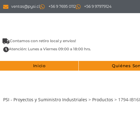
ventas@pysi.cl
+56 9 7695 0112
+56 9 97979124
¡Contamos con retiro local y envíos!
Atención: Lunes a Viernes 09:00 a 18:00 hrs.
Inicio
Quiénes So
PSI - Proyectos y Suministro Industriales
>
Productos
>
1794-IB1