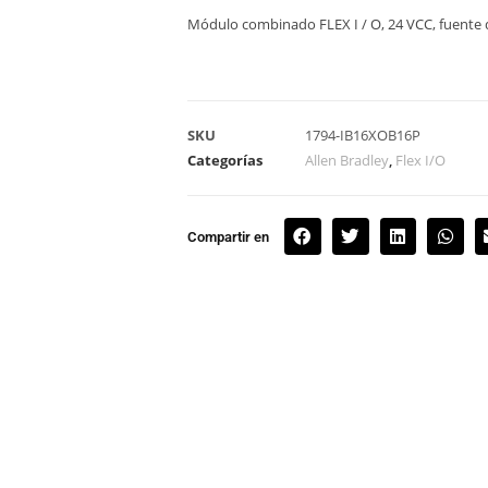
Módulo combinado FLEX I / O, 24 VCC, fuente de
SKU
1794-IB16XOB16P
Categorías
Allen Bradley
,
Flex I/O
Compartir en