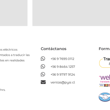
Contáctanos​
Form
s eléctricos
ntados a traducir las
+56 9 7695 0112
tes en realidades
+56 9 8464 1257
+56 9 9797 9124
ventas@pysi.cl
hrs.