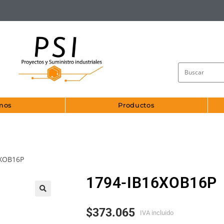
mos
Productos
6XOB16P
1794-IB16XOB16P
🔍
$
373.065
IVA incluido