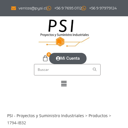
ventas@pysi.cl
+56 9 7695 0112
+56 9 97979124
0
Mi Cuenta
PSI - Proyectos y Suministro Industriales
>
Productos
>
1794-IB32