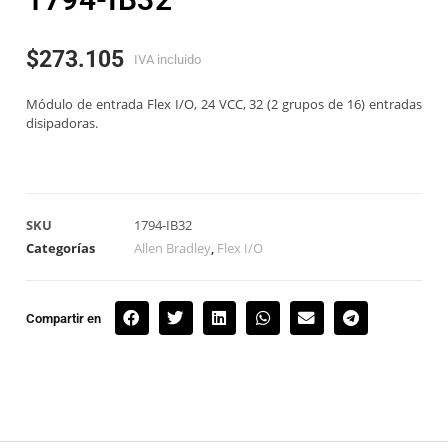
$
273.105
IVA incluido
Módulo de entrada Flex I/O, 24 VCC, 32 (2 grupos de 16) entradas
disipadoras.
SKU
1794-IB32
Categorías
Allen Bradley
,
Flex I/O
Compartir en