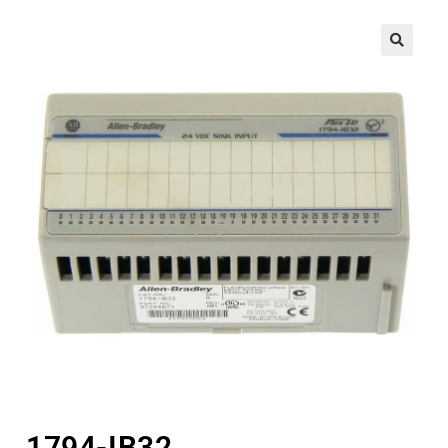
🔍
1794-IB32