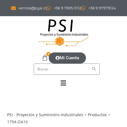
ventas@pysi.cl
+56 9 7695 0112
+56 9 97979124
0
Mi Cuenta
PSI - Proyectos y Suministro Industriales
>
Productos
>
1794-OA16