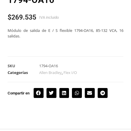
$
269.535
IVA incluido
Módulo de salida de E / S flexible 1794-OA16, 85-132 VCA, 16
salidas.
SKU
1794-OA16
Categorías
Allen Bradley
,
Flex I/O
Compartir en