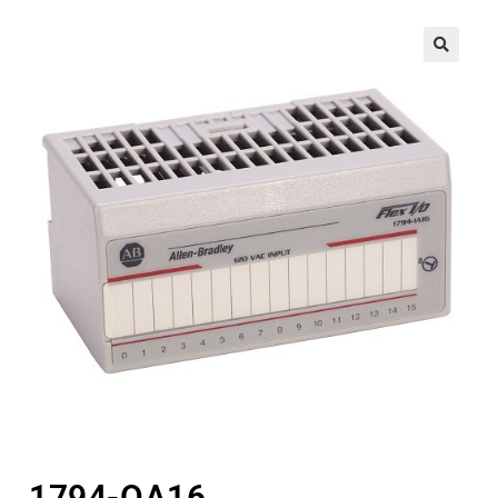
🔍
1794-OA16