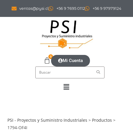
ventas@pysi.cl
+56 9 7695 0112
+56 9 97979124
0
Mi Cuenta
PSI - Proyectos y Suministro Industriales
>
Productos
>
1794-OF4I