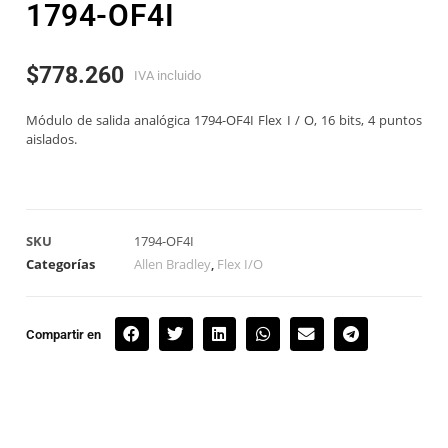
1794-OF4I
$
778.260
IVA incluido
Módulo de salida analógica 1794-OF4I Flex I / O, 16 bits, 4 puntos
aislados.
SKU
1794-OF4I
Categorías
Allen Bradley
,
Flex I/O
Compartir en