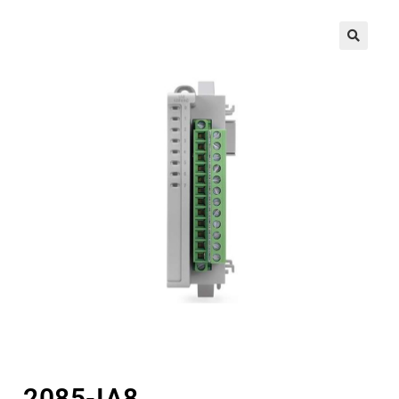
🔍
2085-IA8