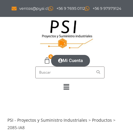
ventas@pysi.cl
+56 9 7695 0112
+56 9 97979124
0
Mi Cuenta
PSI - Proyectos y Suministro Industriales
>
Productos
>
2085-IA8