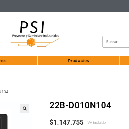
mos
Productos
N104
22B-D010N104
🔍
$
1.147.755
IVA incluido