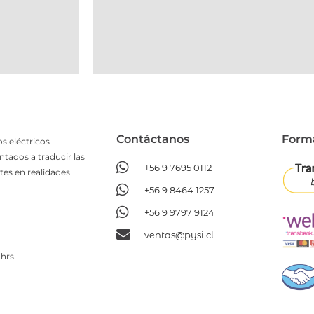
Contáctanos​
Form
s eléctricos
ntados a traducir las
+56 9 7695 0112
tes en realidades
+56 9 8464 1257
+56 9 9797 9124
ventas@pysi.cl
hrs.