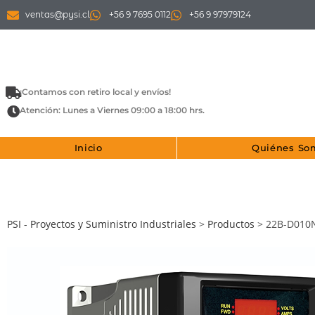
ventas@pysi.cl
+56 9 7695 0112
+56 9 97979124
¡Contamos con retiro local y envíos!
Atención: Lunes a Viernes 09:00 a 18:00 hrs.
Inicio
Quiénes So
PSI - Proyectos y Suministro Industriales
>
Productos
>
22B-D010