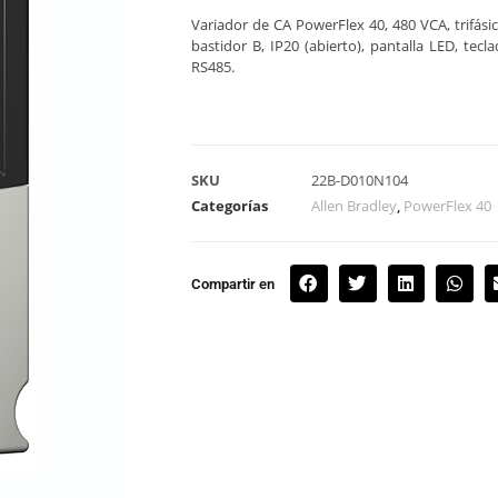
Variador de CA PowerFlex 40, 480 VCA, trifás
bastidor B, IP20 (abierto), pantalla LED, tecla
RS485.
SKU
22B-D010N104
Categorías
Allen Bradley
,
PowerFlex 40
Compartir en