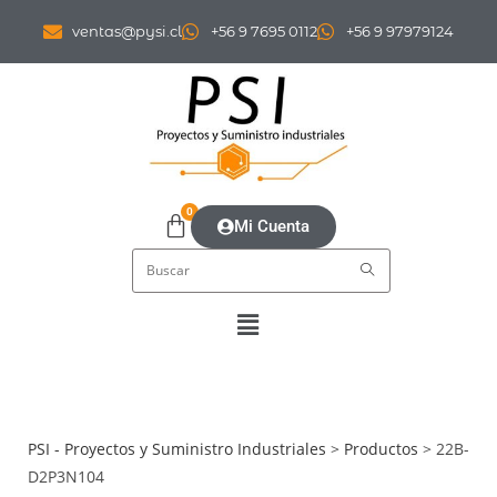
ventas@pysi.cl
+56 9 7695 0112
+56 9 97979124
0
Mi Cuenta
PSI - Proyectos y Suministro Industriales
>
Productos
>
22B-
D2P3N104