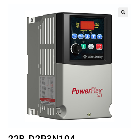
🔍
22B-D2P3N104