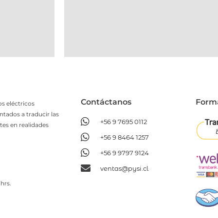
Contáctanos​
Form
s eléctricos
ntados a traducir las
+56 9 7695 0112
tes en realidades
+56 9 8464 1257
+56 9 9797 9124
ventas@pysi.cl
hrs.