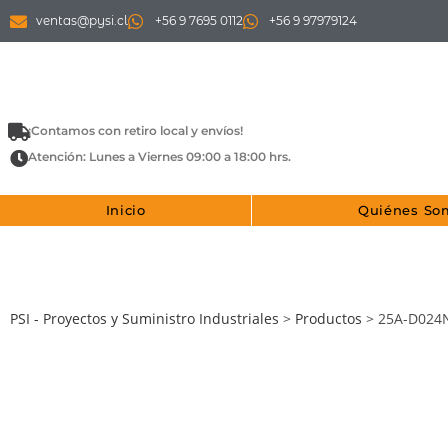
ventas@pysi.cl
+56 9 7695 0112
+56 9 97979124
¡Contamos con retiro local y envíos!
Atención: Lunes a Viernes 09:00 a 18:00 hrs.
Inicio
Quiénes So
PSI - Proyectos y Suministro Industriales
>
Productos
>
25A-D024