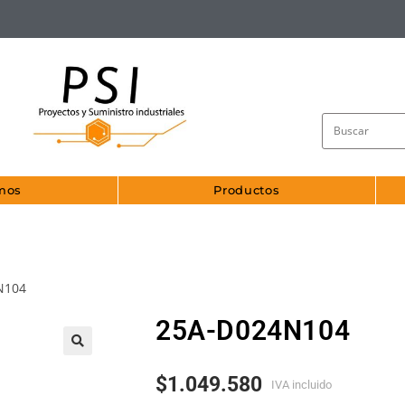
mos
Productos
N104
25A-D024N104
🔍
$
1.049.580
IVA incluido