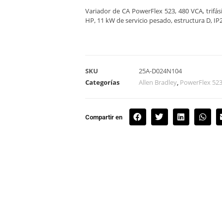
Variador de CA PowerFlex 523, 480 VCA, trifás
HP, 11 kW de servicio pesado, estructura D, IP2
SKU
25A-D024N104
Categorías
Allen Bradley
,
PowerFlex 52
Compartir en