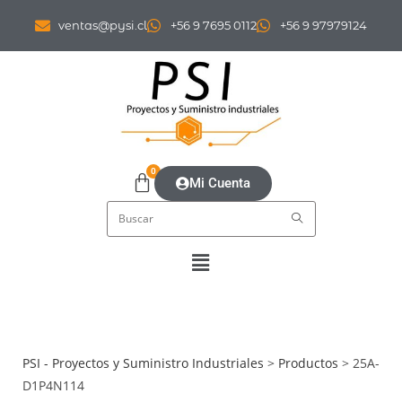
ventas@pysi.cl
+56 9 7695 0112
+56 9 97979124
0
Mi Cuenta
PSI - Proyectos y Suministro Industriales
>
Productos
>
25A-
D1P4N114