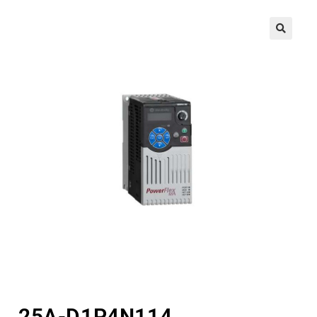
🔍
25A-D1P4N114