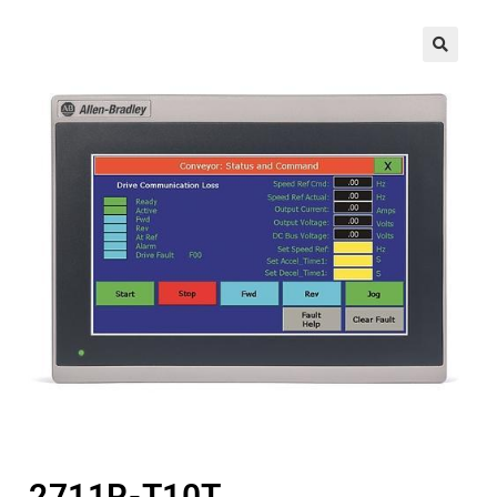
🔍
2711R-T10T