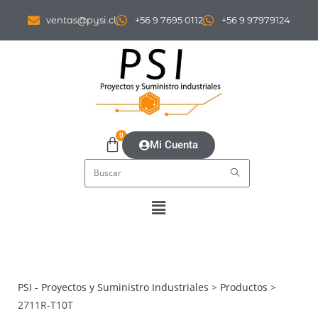
ventas@pysi.cl
+56 9 7695 0112
+56 9 97979124
0
Mi Cuenta
PSI - Proyectos y Suministro Industriales
>
Productos
>
2711R-T10T