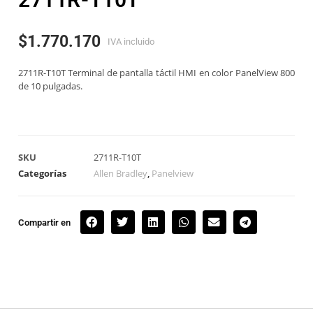
$
1.770.170
IVA incluido
2711R-T10T Terminal de pantalla táctil HMI en color PanelView 800
de 10 pulgadas.
SKU
2711R-T10T
Categorías
Allen Bradley
,
Panelview
Compartir en