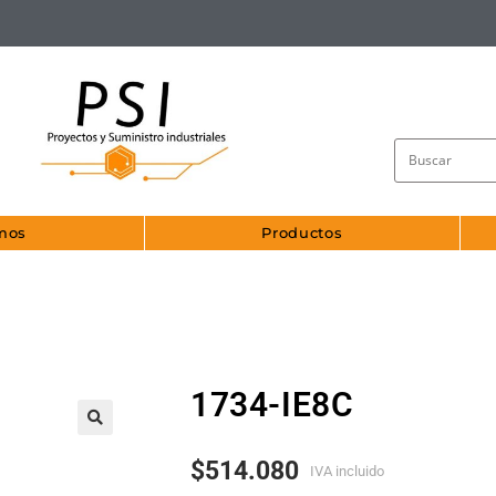
mos
Productos
1734-IE8C
🔍
$
514.080
IVA incluido