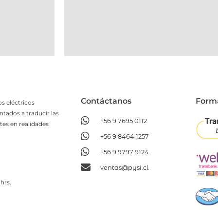
Contáctanos​
Form
s eléctricos
ntados a traducir las
+56 9 7695 0112
tes en realidades
+56 9 8464 1257
+56 9 9797 9124
ventas@pysi.cl
hrs.