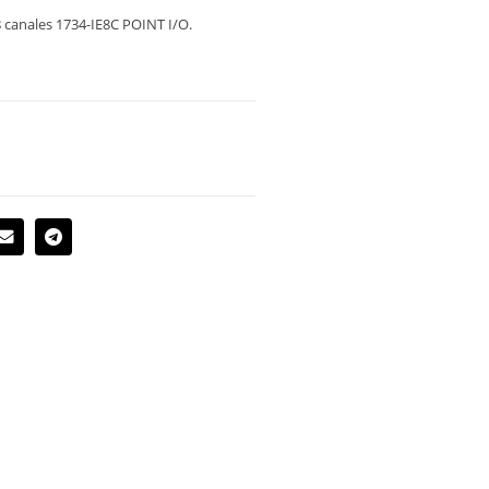
 canales 1734-IE8C POINT I/O.