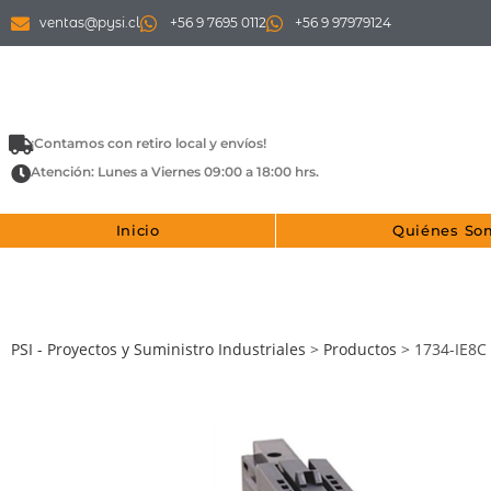
ventas@pysi.cl
+56 9 7695 0112
+56 9 97979124
¡Contamos con retiro local y envíos!
Atención: Lunes a Viernes 09:00 a 18:00 hrs.
Inicio
Quiénes So
PSI - Proyectos y Suministro Industriales
>
Productos
>
1734-IE8C