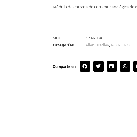
Módulo de entrada de corriente analógica de 8
SKU
1734-IE8C
Categorías
Allen Bradley
,
POINT I/O
Compartir en