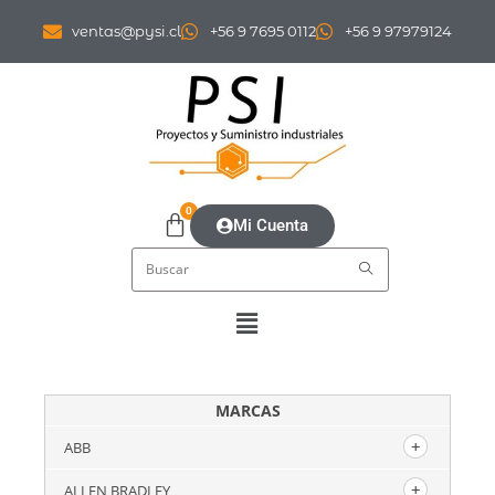
ventas@pysi.cl
+56 9 7695 0112
+56 9 97979124
0
Mi Cuenta
MARCAS
ABB
ALLEN BRADLEY