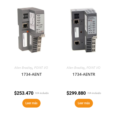
Allen Bradley
,
POINT I/O
Allen Bradley
,
POINT I/O
1734-AENT
1734-AENTR
$
253.470
$
299.880
IVA incluido
IVA incluido
Leer más
Leer más