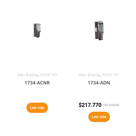
Allen Bradley
,
POINT I/O
Allen Bradley
,
POINT I/O
1734-ACNR
1734-ADN
$
217.770
IVA incluido
Leer más
Leer más