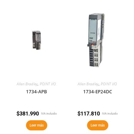
Allen Bradley
,
POINT I/O
Allen Bradley
,
POINT I/O
1734-APB
1734-EP24DC
$
381.990
$
117.810
IVA incluido
IVA incluido
Leer más
Leer más