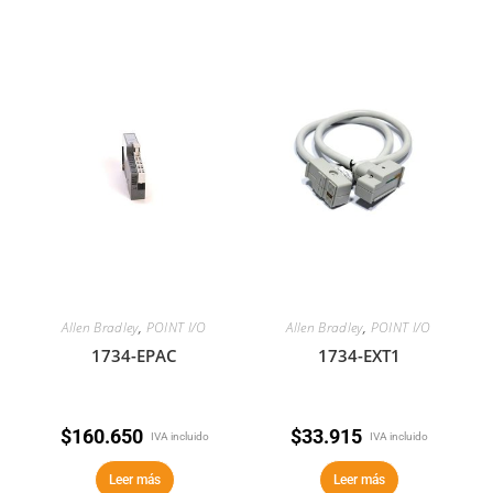
Allen Bradley
,
POINT I/O
Allen Bradley
,
POINT I/O
1734-EPAC
1734-EXT1
$
160.650
$
33.915
IVA incluido
IVA incluido
Leer más
Leer más