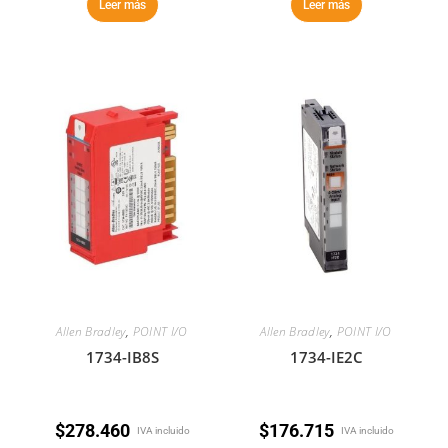
Leer más
Leer más
Allen Bradley
,
POINT I/O
Allen Bradley
,
POINT I/O
1734-IB8S
1734-IE2C
$
278.460
$
176.715
IVA incluido
IVA incluido