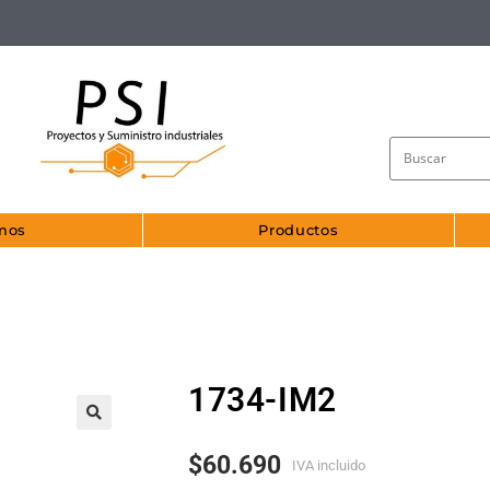
mos
Productos
1734-IM2
🔍
$
60.690
IVA incluido