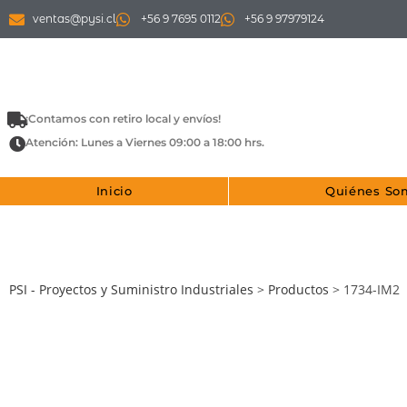
ventas@pysi.cl
+56 9 7695 0112
+56 9 97979124
¡Contamos con retiro local y envíos!
Atención: Lunes a Viernes 09:00 a 18:00 hrs.
Inicio
Quiénes So
PSI - Proyectos y Suministro Industriales
>
Productos
>
1734-IM2