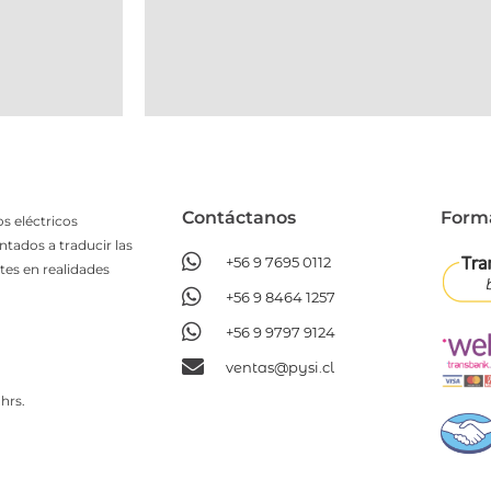
Contáctanos​
Form
s eléctricos
ntados a traducir las
+56 9 7695 0112
tes en realidades
+56 9 8464 1257
+56 9 9797 9124
ventas@pysi.cl
hrs.