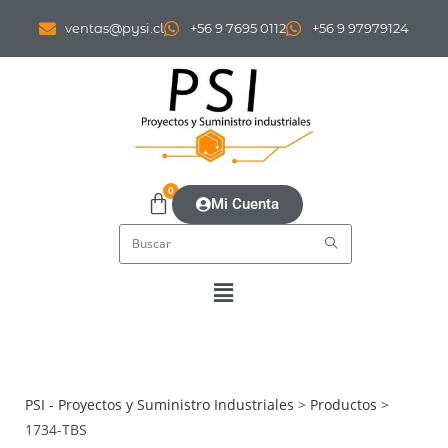
ventas@pysi.cl
+56 9 7695 0112
+56 9 97979124
0
Mi Cuenta
PSI - Proyectos y Suministro Industriales
>
Productos
>
1734-TBS