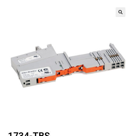
🔍
1734-TBS