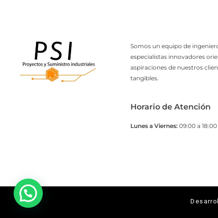
Somos un equipo de ingeniero
especialistas innovadores orie
aspiraciones de nuestros clien
tangibles.
Horario de Atención
Lunes a Viernes:
09:00 a 18:00 
Desarro