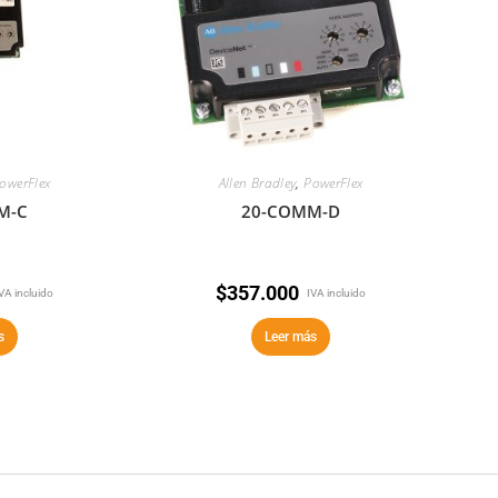
owerFlex
Allen Bradley
,
PowerFlex
M-C
20-COMM-D
$
357.000
VA incluido
IVA incluido
s
Leer más