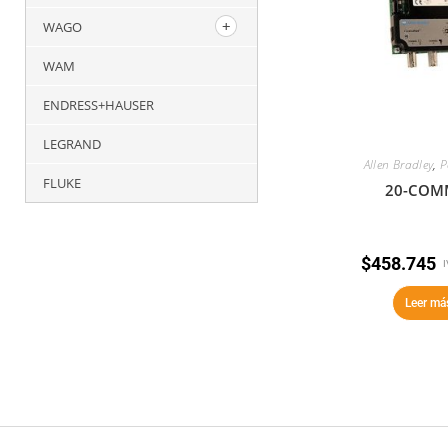
WAGO
WAM
ENDRESS+HAUSER
LEGRAND
Allen Bradley
,
P
FLUKE
20-COM
$
458.745
I
Leer má