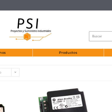
mos
Productos
o