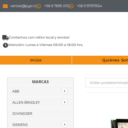
ventas@pysi.cl
+56 9 7695 0112
+56 9 97979124
¡Contamos con retiro local y envíos!
Atención: Lunes a Viernes 09:00 a 18:00 hrs.
Inicio
Quiénes So
MARCAS
Orden predeterminad
ABB
ALLEN BRADLEY
SCHNEIDER
SIEMENS