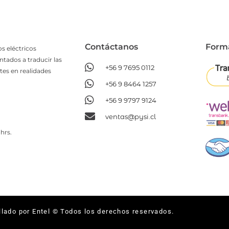
Contáctanos​
Form
s eléctricos
ntados a traducir las
+56 9 7695 0112
tes en realidades
+56 9 8464 1257
+56 9 9797 9124
ventas@pysi.cl
hrs.
llado por Entel © Todos los derechos reservados.