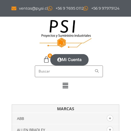
ventas@pysi.cl
+56 9 7695 0112
+56 9 97979124
0
Mi Cuenta
MARCAS
ABB
ALLEN BRADLEY