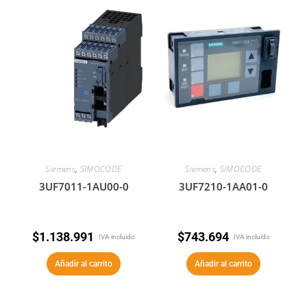
Siemens
,
SIMOCODE
Siemens
,
SIMOCODE
3UF7011-1AU00-0
3UF7210-1AA01-0
$
1.138.991
$
743.694
IVA incluido
IVA incluido
Añadir al carrito
Añadir al carrito