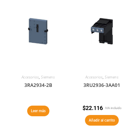
Accesorios
,
Siemens
Accesorios
,
Siemens
3RA2934-2B
3RU2936-3AA01
$
22.116
IVA incluido
Leer más
Añadir al carrito