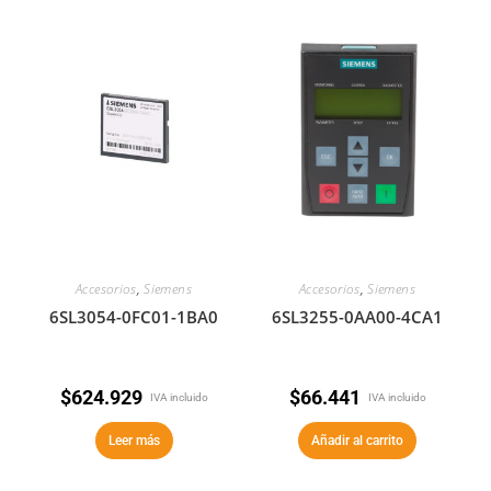
Accesorios
,
Siemens
Accesorios
,
Siemens
6SL3054-0FC01-1BA0
6SL3255-0AA00-4CA1
$
624.929
$
66.441
IVA incluido
IVA incluido
Leer más
Añadir al carrito