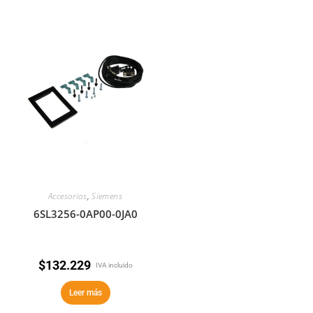
Accesorios
,
Siemens
6SL3256-0AP00-0JA0
$
132.229
IVA incluido
Leer más