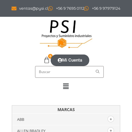
ventas@pysi.cl
+56 9 7695 0112
+56 9 97979124
0
Mi Cuenta
MARCAS
ABB
ALLEN BRADLEY